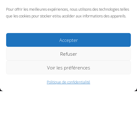
Pour offrir les meilleures expériences, nous utilisons des technologies telles
que les cookies pour stocker et/ou accéder aux informations des appareils.
Accepter
Refuser
needhelp@company.com
Voir les préférences
+ 92 ( 8800 ) 6930
Politique de confidentialité
Links
La carte des soins
Prendre rendez-vous en ligne
Timing