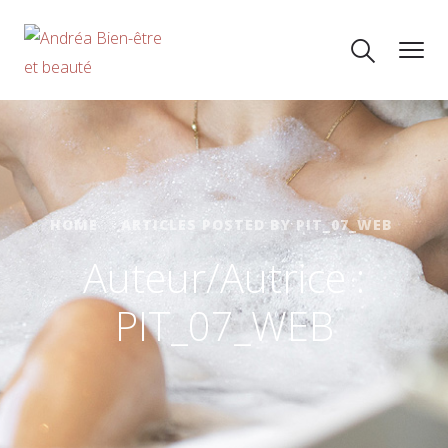
HOME
ARTICLES POSTED BY PIT_07_WEB
Auteur/autrice :
PIT_07_WEB