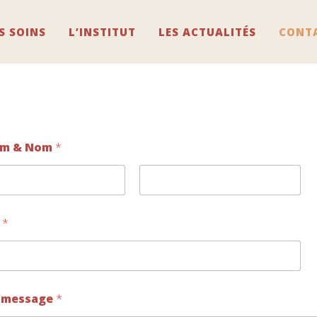
S SOINS
L’INSTITUT
LES ACTUALITÉS
CONT
om & Nom
*
Nom
l
*
 message
*