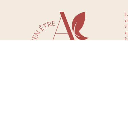
L
d
ê
q
(
(
P
m
n