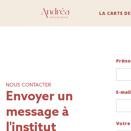
LA CARTE DE
Prén
Prénom
NOUS CONTACTER
m
E-mai
Envoyer un
e
s
s
message à
a
g
e
l'institut
Votre
N