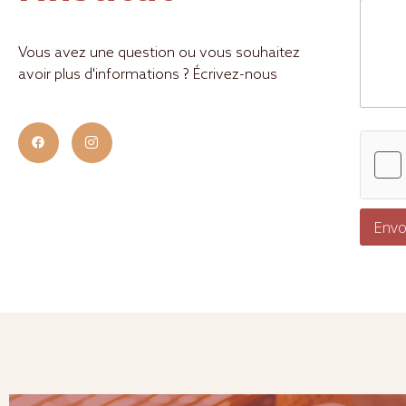
o
m
P
Vous avez une question ou vous souhaitez
r
é
avoir plus d'informations ? Écrivez-nous
n
o
m
Envo