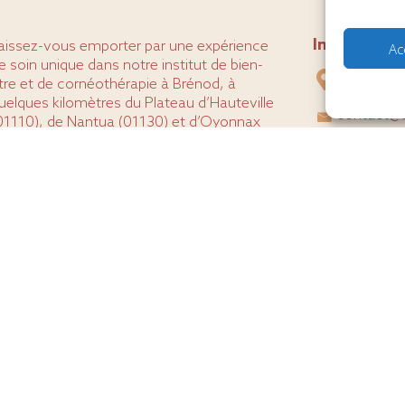
Infos prati
aissez-vous emporter par une expérience
Ac
e soin unique dans notre institut de bien-
40 rue du 
tre et de cornéothérapie à Brénod, à
uelques kilomètres du Plateau d’Hauteville
contact@a
01110), de Nantua (01130) et d’Oyonnax
01100).
07 50 91 
arce que vous méritez ce qu’il y a de
ieux, nous mettons notre expertise et
otre passion à votre service.
Accès rapid
La carte des s
Prendre rende