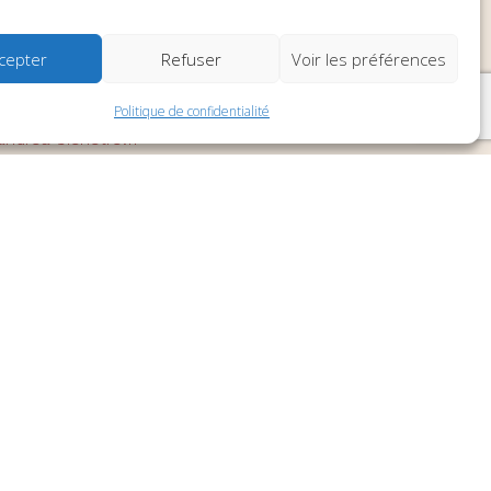
ques
cepter
Refuser
Voir les préférences
6 février 1944, 01110 Brénod
Politique de confidentialité
ndrea-bienetre.fr
90 43
e
oins
z-vous en ligne