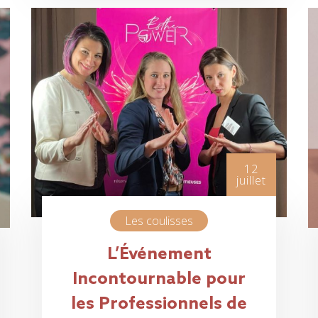
12
juillet
Les coulisses
L’Événement
Incontournable pour
les Professionnels de