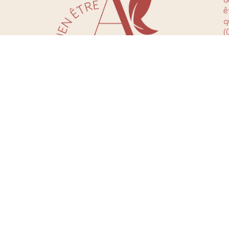
d
ê
q
(
(
P
m
n
Site réalisé par
Emilie Pitou