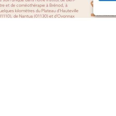
e soin unique dans notre institut de bien-
40 rue du 
tre et de cornéothérapie à Brénod, à
uelques kilomètres du Plateau d’Hauteville
contact@a
01110), de Nantua (01130) et d’Oyonnax
01100).
07 50 91 
arce que vous méritez ce qu’il y a de
ieux, nous mettons notre expertise et
otre passion à votre service.
Accès rapid
La carte des s
Prendre rende
Mentio