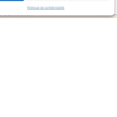
6 février 1944, 01110 Brénod
Politique de confidentialité
ndrea-bienetre.fr
90 43
e
oins
z-vous en ligne
ns légales
/
Politique de confidentialité